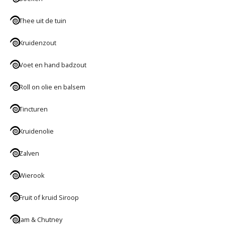
Thee uit de tuin
Kruidenzout
Voet en hand badzout
Roll on olie en balsem
Tincturen
Kruidenolie
Zalven
Wierook
Fruit of kruid Siroop
Jam & Chutney