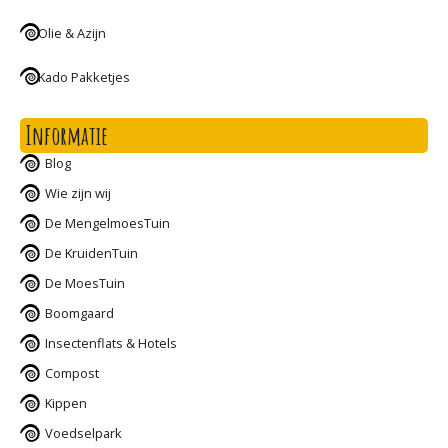
Olie & Azijn
Kado Pakketjes
Informatie
Blog
Wie zijn wij
De MengelmoesTuin
De KruidenTuin
De MoesTuin
Boomgaard
Insectenflats & Hotels
Compost
Kippen
Voedselpark