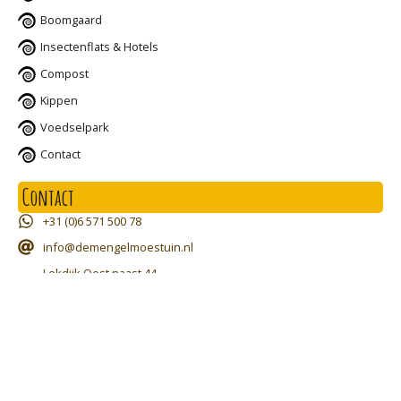
Boomgaard
Insectenflats & Hotels
Compost
Kippen
Voedselpark
Contact
Contact
+31 (0)6 571 500 78
info@demengelmoestuin.nl
Lekdijk Oost naast 44
2861 GA Bergambacht
Tuin is geopend April t/m 2de vrijdag van September
Vrijdag van 12:00 tot 17:00