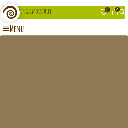
0
MengelmoesTuin
0