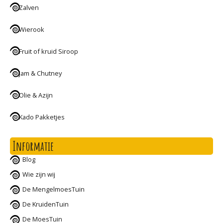
Zalven
Wierook
Fruit of kruid Siroop
Jam & Chutney
Olie & Azijn
Kado Pakketjes
Informatie
Blog
Wie zijn wij
De MengelmoesTuin
De KruidenTuin
De MoesTuin