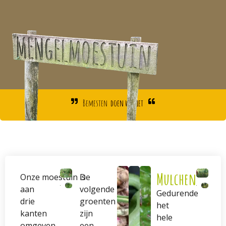
Bemesten
doen we niet
Mulchen
Onze moestuin is
De
aan
volgende
Gedurende
drie
groenten
het
kanten
zijn
hele
omgeven
een