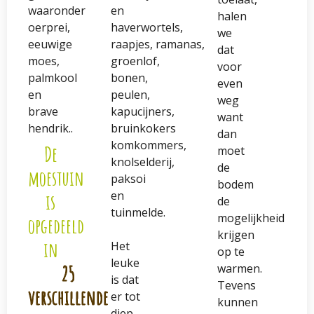
waaronder
en
halen
oerprei,
haverwortels,
we
eeuwige
raapjes, ramanas,
dat
moes,
groenlof,
voor
palmkool
bonen,
even
en
peulen,
weg
brave
kapucijners,
want
hendrik..
bruinkokers
dan
komkommers,
De
moet
knolselderij,
de
moestuin
paksoi
bodem
en
is
de
tuinmelde.
mogelijkheid
opgedeeld
krijgen
in
Het
op te
leuke
25
warmen.
is dat
Tevens
verschillende
er tot
kunnen
diep