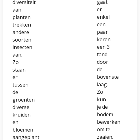
gaat
diversiteit
er
aan
enkel
planten
een
trekken
paar
andere
keren
soorten
een 3
insecten
tand
aan.
door
Zo
de
staan
bovenste
er
laag.
tussen
Zo
de
kun
groenten
je de
diverse
bodem
kruiden
bewerken
en
om te
bloemen
zaaien.
aangeplant