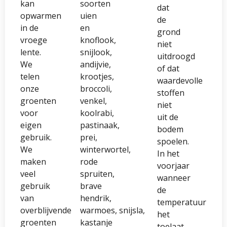
kan
soorten
dat
opwarmen
uien
de
in de
en
grond
vroege
knoflook,
niet
lente.
snijlook,
uitdroogd
We
andijvie,
of dat
telen
krootjes,
waardevolle
onze
broccoli,
stoffen
groenten
venkel,
niet
voor
koolrabi,
uit de
eigen
pastinaak,
bodem
gebruik.
prei,
spoelen.
We
winterwortel,
In het
maken
rode
voorjaar
veel
spruiten,
wanneer
gebruik
brave
de
van
hendrik,
temperatuur
overblijvende
warmoes, snijsla,
het
groenten
kastanje
toelaat,