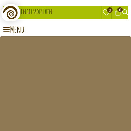
0
MengelmoesTuin
0