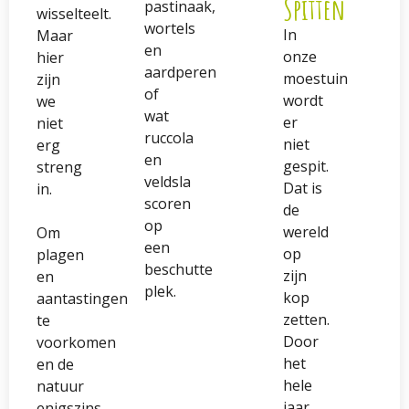
Spitten
pastinaak,
wisselteelt.
wortels
In
Maar
en
onze
hier
aardperen
moestuin
zijn
of
wordt
we
wat
er
niet
ruccola
niet
erg
en
gespit.
streng
veldsla
Dat is
in.
scoren
de
op
wereld
Om
een
op
plagen
beschutte
zijn
en
plek.
kop
aantastingen
zetten.
te
Door
voorkomen
het
en de
hele
natuur
jaar
enigszins