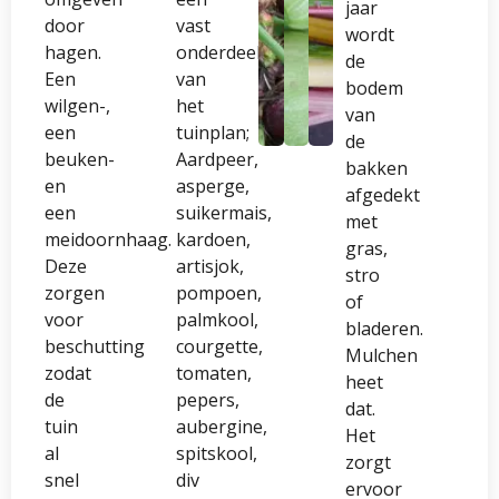
jaar
door
vast
wordt
hagen.
onderdeel
de
Een
van
bodem
wilgen-,
het
van
een
tuinplan;
de
beuken-
Aardpeer,
bakken
en
asperge,
afgedekt
een
suikermais,
met
meidoornhaag.
kardoen,
gras,
Deze
artisjok,
stro
zorgen
pompoen,
of
voor
palmkool,
bladeren.
beschutting
courgette,
Mulchen
zodat
tomaten,
heet
de
pepers,
dat.
tuin
aubergine,
Het
al
spitskool,
zorgt
snel
div
ervoor