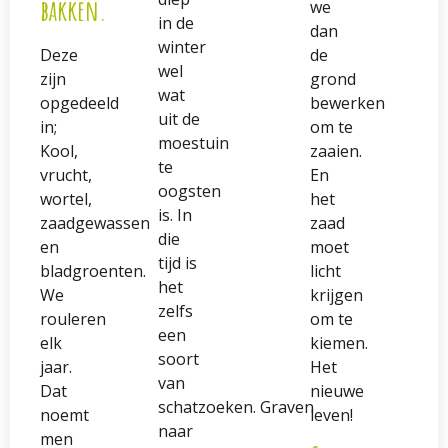
bakken.
we
in de
dan
winter
Deze
de
wel
zijn
grond
wat
opgedeeld
bewerken
uit de
in;
om te
moestuin
Kool,
zaaien.
te
vrucht,
En
oogsten
wortel,
het
is. In
zaadgewassen
zaad
die
en
moet
tijd is
bladgroenten.
licht
het
We
krijgen
zelfs
rouleren
om te
een
elk
kiemen.
soort
jaar.
Het
van
Dat
nieuwe
schatzoeken. Graven
noemt
leven!
naar
men