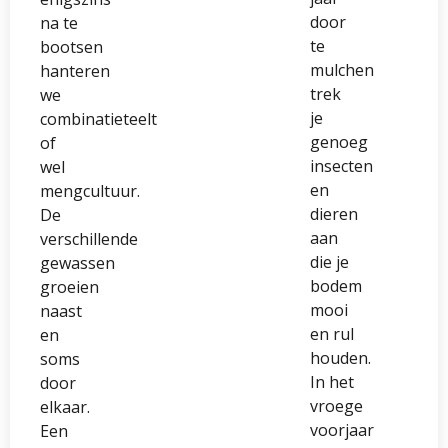
door
na te
te
bootsen
mulchen
hanteren
trek
we
je
combinatieteelt
genoeg
of
insecten
wel
en
mengcultuur.
dieren
De
aan
verschillende
die je
gewassen
bodem
groeien
mooi
naast
en rul
en
houden.
soms
In het
door
vroege
elkaar.
voorjaar
Een