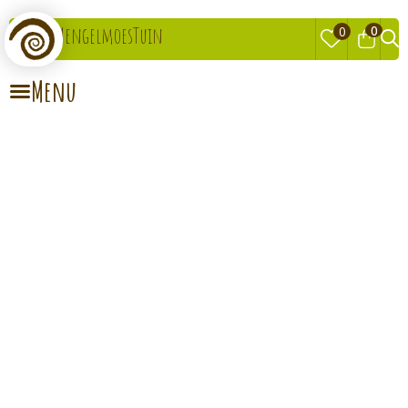
0
MengelmoesTuin
0