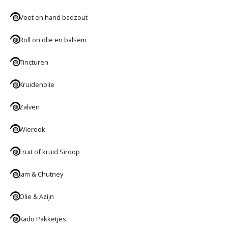
Voet en hand badzout
Roll on olie en balsem
Tincturen
Kruidenolie
Zalven
Wierook
Fruit of kruid Siroop
Jam & Chutney
Olie & Azijn
Kado Pakketjes