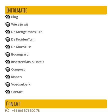
Informatie
Blog
Wie zijn wij
De MengelmoesTuin
De KruidenTuin
De MoesTuin
Boomgaard
Insectenflats & Hotels
Compost
Kippen
Voedselpark
Contact
Contact
+31 (0)6 571 500 78