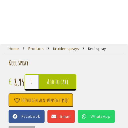
Home
Products
Kruiden sprays
Keel spray
Keel spray
8,95
€
Add to cart
Toevoegen aan wensenlijstje
Facebook
Email
WhatsApp