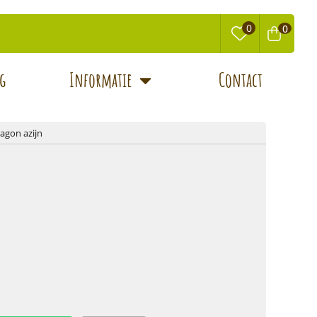
0
0
0
g
Informatie
Contact
agon azijn