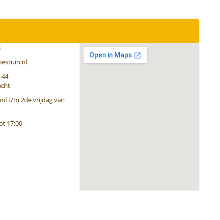
8
estuin.nl
 44
acht
ril t/m 2de vrijdag van
ot 17:00