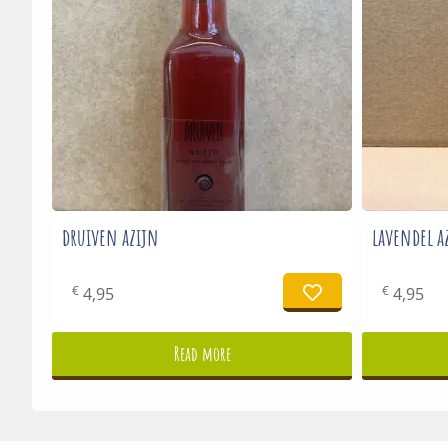
druiven azijn
lavendel a
€
€
4,95
4,95
Read more