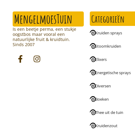
MengelmoesTuin
Categorieën
Is een beetje perma, een stukje
Kruiden sprays
oogstbos maar vooral een
natuurlijke fruit & kruidtuin.
Sinds 2007
Stoomkruiden
Elixers
Energetische sprays
Diversen
Boeken
Thee uit de tuin
Kruidenzout