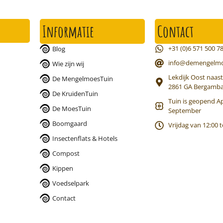
Informatie
Contact
+31 (0)6 571 500 7
Blog
info@demengelmo
Wie zijn wij
Lekdijk Oost naast
De MengelmoesTuin
2861 GA Bergamb
De KruidenTuin
Tuin is geopend Ap
De MoesTuin
September
Boomgaard
Vrijdag van 12:00 t
Insectenflats & Hotels
Compost
Kippen
Voedselpark
Contact