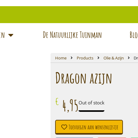
ten
De Natuurlijke Tuinman
Blo
Home
Products
Olie & Azijn
Dr
Dragon azijn
€
4,95
Out of stock
Toevoegen aan wensenlijstje