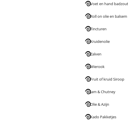
Voet en hand badzou
Roll on olie en balsem
Tincturen
Kruidenolie
Zalven
Wierook
Fruit of kruid Siroop
Jam & Chutney
Olie & Azijn
Kado Pakketjes