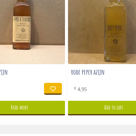
zijn
rode peper azijn
€
4,95
Read more
Add to cart