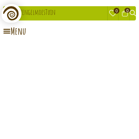
0
MengelmoesTuin
0