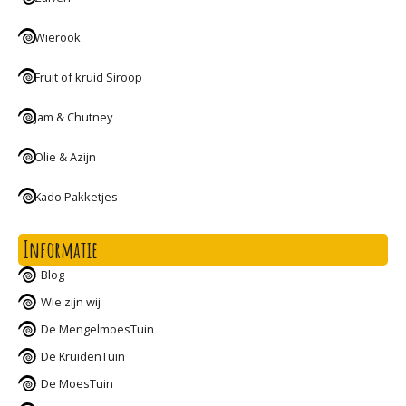
Wierook
Fruit of kruid Siroop
Jam & Chutney
Olie & Azijn
Kado Pakketjes
Informatie
Blog
Wie zijn wij
De MengelmoesTuin
De KruidenTuin
De MoesTuin