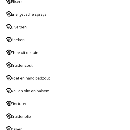
Elixers
Energetische sprays
Diversen
Boeken
Thee uit de tuin
Kruidenzout
Voet en hand badzout
Roll on olie en balsem
Tincturen
Kruidenolie
Zalven