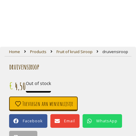
Home
Products
Fruit of kruid Siroop
druivensiroop
druivensiroop
4,50
€
Out of stock
Toevoegen aan wensenlijstje
Facebook
Email
WhatsApp