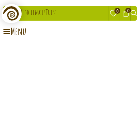
0
MengelmoesTuin
0