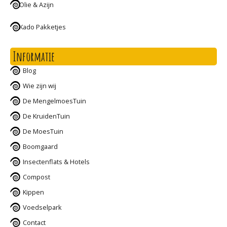
Olie & Azijn
Kado Pakketjes
Informatie
Blog
Wie zijn wij
De MengelmoesTuin
De KruidenTuin
De MoesTuin
Boomgaard
Insectenflats & Hotels
Compost
Kippen
Voedselpark
Contact