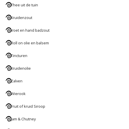
Thee uit de tuin
Kruidenzout
Voet en hand badzout
Roll on olie en balsem
Tincturen
Kruidenolie
Zalven
Wierook
Fruit of kruid Siroop
Jam & Chutney