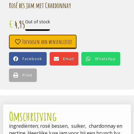
Rosé bes jam met Chardonnay
4,95
€
Out of stock
Toevoegen aan wensenlijstje
Facebook
Email
WhatsApp
Print
Omschrijving
ingrediënten; rosé bessen, suiker, chardonnay en
pectine. Heerlijke luxe jam voor bij een brunch b.v