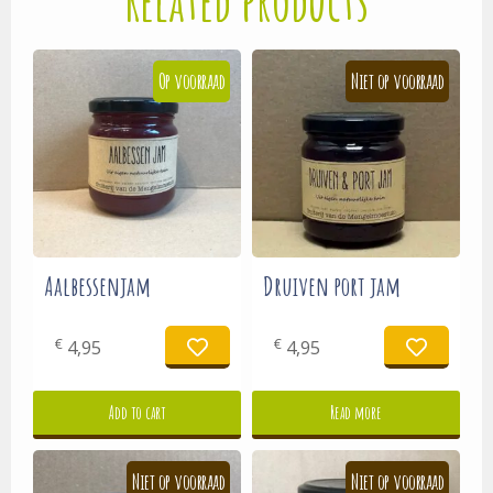
Related products
Aalbessenjam
Druiven port jam
€
€
4,95
4,95
Add to cart
Read more