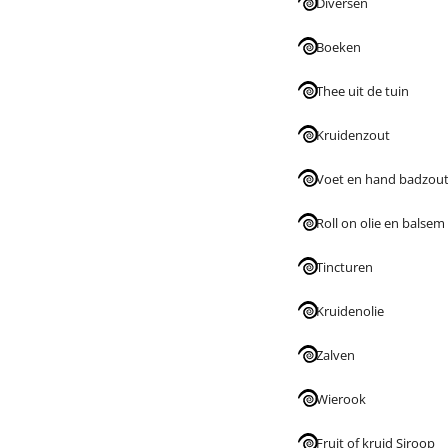
Diversen
Boeken
Thee uit de tuin
Kruidenzout
Voet en hand badzou
Roll on olie en balsem
Tincturen
Kruidenolie
Zalven
Wierook
Fruit of kruid Siroop