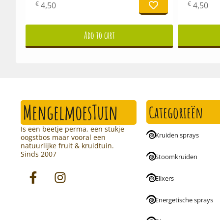
€
€
4,50
4,50
Add to cart
MengelmoesTuin
Categorieën
Is een beetje perma, een stukje
Kruiden sprays
oogstbos maar vooral een
natuurlijke fruit & kruidtuin.
Sinds 2007
Stoomkruiden
Elixers
Energetische sprays