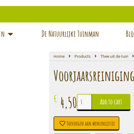
ten
De Natuurlijke Tuinman
Blo
Home
Products
Thee uit de tuin
Voorjaarsreiniging
€
4,50
Add to cart
Toevoegen aan wensenlijstje