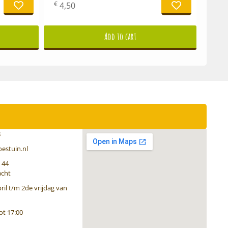
€
4,50
Add to cart
8
estuin.nl
 44
acht
ril t/m 2de vrijdag van
ot 17:00