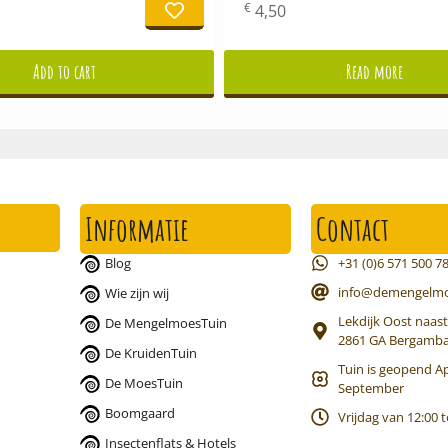
€
4,50
Add to cart
Read more
Informatie
Contact
+31 (0)6 571 500 7
Blog
info@demengelmo
Wie zijn wij
Lekdijk Oost naast
De MengelmoesTuin
2861 GA Bergamb
De KruidenTuin
Tuin is geopend Ap
De MoesTuin
September
Boomgaard
Vrijdag van 12:00 t
Insectenflats & Hotels