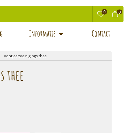
0
0
0
g
Informatie
Contact
Voorjaarsreinigings thee
s thee